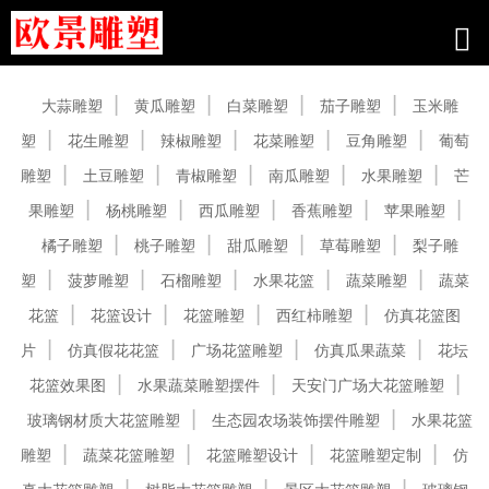
产品中心
大蒜雕塑
黄瓜雕塑
白菜雕塑
茄子雕塑
玉米雕
塑
花生雕塑
辣椒雕塑
花菜雕塑
豆角雕塑
葡萄
雕塑
土豆雕塑
青椒雕塑
南瓜雕塑
水果雕塑
芒
果雕塑
杨桃雕塑
西瓜雕塑
香蕉雕塑
苹果雕塑
橘子雕塑
桃子雕塑
甜瓜雕塑
草莓雕塑
梨子雕
塑
菠萝雕塑
石榴雕塑
水果花篮
蔬菜雕塑
蔬菜
花篮
花篮设计
花篮雕塑
西红柿雕塑
仿真花篮图
片
仿真假花花篮
广场花篮雕塑
仿真瓜果蔬菜
花坛
花篮效果图
水果蔬菜雕塑摆件
天安门广场大花篮雕塑
玻璃钢材质大花篮雕塑
生态园农场装饰摆件雕塑
水果花篮
雕塑
蔬菜花篮雕塑
花篮雕塑设计
花篮雕塑定制
仿