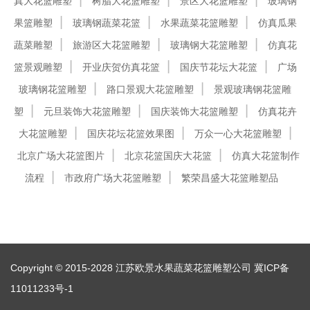
真大花篮雕塑
树脂大花篮雕塑
景区大花篮雕塑
玻璃钢
果篮雕塑
玻璃钢蔬菜花篮
水果蔬菜花篮雕塑
仿真瓜果
蔬菜雕塑
旅游区大花篮雕塑
玻璃钢大花篮雕塑
仿真花
篮景观雕塑
开业庆贺仿真花篮
国庆节花坛大花篮
广场
玻璃钢花篮雕塑
路口景观大花篮雕塑
景观玻璃钢花篮雕
塑
元旦装饰大花篮雕塑
国庆装饰大花篮雕塑
仿真花卉
大花篮雕塑
国庆花坛花篮效果图
万众一心大花篮雕塑
北京广场大花篮图片
北京花篮国庆大花篮
仿真大花篮制作
流程
市政府广场大花篮雕塑
繁荣昌盛大花篮雕塑品
Copyright © 2015-2028 江苏欧景水果蔬菜花篮雕塑公司
冀ICP备
11011233号-1