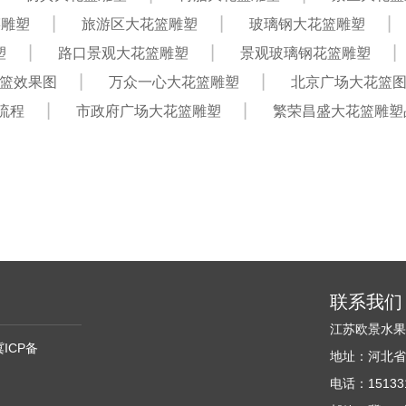
菜雕塑
旅游区大花篮雕塑
玻璃钢大花篮雕塑
塑
路口景观大花篮雕塑
景观玻璃钢花篮雕塑
篮效果图
万众一心大花篮雕塑
北京广场大花篮
流程
市政府广场大花篮雕塑
繁荣昌盛大花篮雕塑
联系我们
江苏欧景水
冀ICP备
地址：河北省
电话：151331