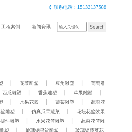
联系电话：15133137588
工程案例
新闻资讯
塑
花菜雕塑
豆角雕塑
葡萄雕
西瓜雕塑
香蕉雕塑
苹果雕塑
塑
水果花篮
蔬菜雕塑
蔬菜花
花篮雕塑
仿真瓜果蔬菜
花坛花篮效果
饰摆件雕塑
水果花篮雕塑
蔬菜花篮雕
雕塑
玻璃钢果篮雕塑
玻璃钢蔬菜花