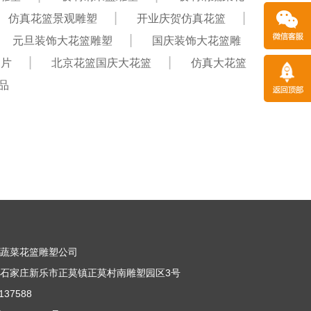
仿真花篮景观雕塑
开业庆贺仿真花篮
元旦装饰大花篮雕塑
国庆装饰大花篮雕
图片
北京花篮国庆大花篮
仿真大花篮
品
果蔬菜花篮雕塑公司
石家庄新乐市正莫镇正莫村南雕塑园区3号
37588