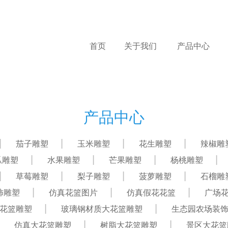
首页
关于我们
产品中心
产品中心
茄子雕塑
玉米雕塑
花生雕塑
辣椒雕
瓜雕塑
水果雕塑
芒果雕塑
杨桃雕塑
草莓雕塑
梨子雕塑
菠萝雕塑
石榴雕
柿雕塑
仿真花篮图片
仿真假花花篮
广场
花篮雕塑
玻璃钢材质大花篮雕塑
生态园农场装
仿真大花篮雕塑
树脂大花篮雕塑
景区大花篮