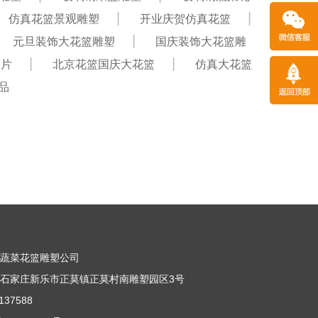
仿真花篮景观雕塑
开业庆贺仿真花篮
元旦装饰大花篮雕塑
国庆装饰大花篮雕
图片
北京花篮国庆大花篮
仿真大花篮
品
果蔬菜花篮雕塑公司
石家庄新乐市正莫镇正莫村南雕塑园区3号
37588