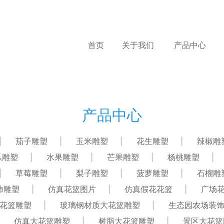
首页
关于我们
产品中心
产品中心
茄子雕塑
玉米雕塑
花生雕塑
辣椒雕
瓜雕塑
水果雕塑
芒果雕塑
杨桃雕塑
草莓雕塑
梨子雕塑
菠萝雕塑
石榴雕
柿雕塑
仿真花篮图片
仿真假花花篮
广场
花篮雕塑
玻璃钢材质大花篮雕塑
生态园农场装
仿真大花篮雕塑
树脂大花篮雕塑
景区大花篮