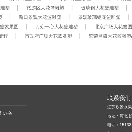
菜雕塑
旅游区大花篮雕塑
玻璃钢大花篮雕塑
塑
路口景观大花篮雕塑
景观玻璃钢花篮雕塑
篮效果图
万众一心大花篮雕塑
北京广场大花篮
流程
市政府广场大花篮雕塑
繁荣昌盛大花篮雕塑
联系我们
江苏欧景水
冀ICP备
地址：河北省
电话：151331