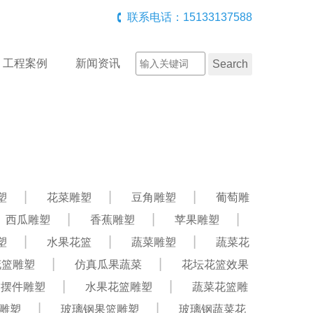
联系电话：15133137588
工程案例
新闻资讯
塑
花菜雕塑
豆角雕塑
葡萄雕
西瓜雕塑
香蕉雕塑
苹果雕塑
塑
水果花篮
蔬菜雕塑
蔬菜花
花篮雕塑
仿真瓜果蔬菜
花坛花篮效果
饰摆件雕塑
水果花篮雕塑
蔬菜花篮雕
雕塑
玻璃钢果篮雕塑
玻璃钢蔬菜花