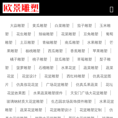
产品中心
大蒜雕塑
黄瓜雕塑
白菜雕塑
茄子雕塑
玉米雕
塑
花生雕塑
辣椒雕塑
花菜雕塑
豆角雕塑
葡萄
雕塑
土豆雕塑
青椒雕塑
南瓜雕塑
水果雕塑
芒
果雕塑
杨桃雕塑
西瓜雕塑
香蕉雕塑
苹果雕塑
橘子雕塑
桃子雕塑
甜瓜雕塑
草莓雕塑
梨子雕
塑
菠萝雕塑
石榴雕塑
水果花篮
蔬菜雕塑
蔬菜
花篮
花篮设计
花篮雕塑
西红柿雕塑
仿真花篮图
片
仿真假花花篮
广场花篮雕塑
仿真瓜果蔬菜
花坛
花篮效果图
水果蔬菜雕塑摆件
天安门广场大花篮雕塑
玻璃钢材质大花篮雕塑
生态园农场装饰摆件雕塑
水果花篮
雕塑
蔬菜花篮雕塑
花篮雕塑设计
花篮雕塑定制
仿