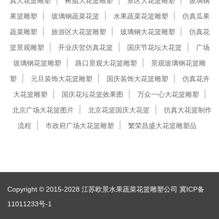
真大花篮雕塑
树脂大花篮雕塑
景区大花篮雕塑
玻璃钢
果篮雕塑
玻璃钢蔬菜花篮
水果蔬菜花篮雕塑
仿真瓜果
蔬菜雕塑
旅游区大花篮雕塑
玻璃钢大花篮雕塑
仿真花
篮景观雕塑
开业庆贺仿真花篮
国庆节花坛大花篮
广场
玻璃钢花篮雕塑
路口景观大花篮雕塑
景观玻璃钢花篮雕
塑
元旦装饰大花篮雕塑
国庆装饰大花篮雕塑
仿真花卉
大花篮雕塑
国庆花坛花篮效果图
万众一心大花篮雕塑
北京广场大花篮图片
北京花篮国庆大花篮
仿真大花篮制作
流程
市政府广场大花篮雕塑
繁荣昌盛大花篮雕塑品
Copyright © 2015-2028 江苏欧景水果蔬菜花篮雕塑公司
冀ICP备
11011233号-1