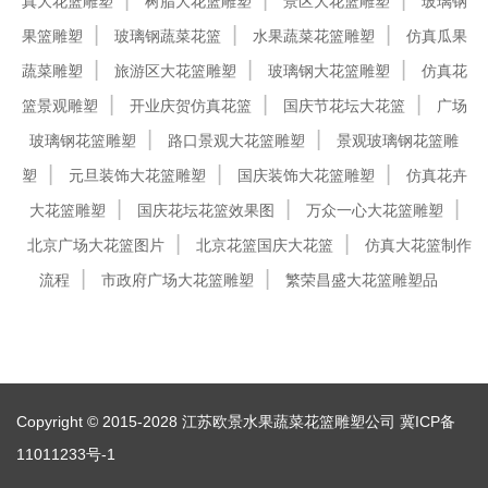
真大花篮雕塑
树脂大花篮雕塑
景区大花篮雕塑
玻璃钢
果篮雕塑
玻璃钢蔬菜花篮
水果蔬菜花篮雕塑
仿真瓜果
蔬菜雕塑
旅游区大花篮雕塑
玻璃钢大花篮雕塑
仿真花
篮景观雕塑
开业庆贺仿真花篮
国庆节花坛大花篮
广场
玻璃钢花篮雕塑
路口景观大花篮雕塑
景观玻璃钢花篮雕
塑
元旦装饰大花篮雕塑
国庆装饰大花篮雕塑
仿真花卉
大花篮雕塑
国庆花坛花篮效果图
万众一心大花篮雕塑
北京广场大花篮图片
北京花篮国庆大花篮
仿真大花篮制作
流程
市政府广场大花篮雕塑
繁荣昌盛大花篮雕塑品
Copyright © 2015-2028 江苏欧景水果蔬菜花篮雕塑公司
冀ICP备
11011233号-1