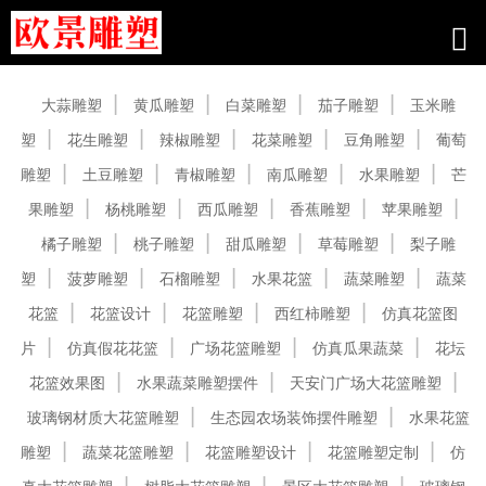
产品中心
大蒜雕塑
黄瓜雕塑
白菜雕塑
茄子雕塑
玉米雕
塑
花生雕塑
辣椒雕塑
花菜雕塑
豆角雕塑
葡萄
雕塑
土豆雕塑
青椒雕塑
南瓜雕塑
水果雕塑
芒
果雕塑
杨桃雕塑
西瓜雕塑
香蕉雕塑
苹果雕塑
橘子雕塑
桃子雕塑
甜瓜雕塑
草莓雕塑
梨子雕
塑
菠萝雕塑
石榴雕塑
水果花篮
蔬菜雕塑
蔬菜
花篮
花篮设计
花篮雕塑
西红柿雕塑
仿真花篮图
片
仿真假花花篮
广场花篮雕塑
仿真瓜果蔬菜
花坛
花篮效果图
水果蔬菜雕塑摆件
天安门广场大花篮雕塑
玻璃钢材质大花篮雕塑
生态园农场装饰摆件雕塑
水果花篮
雕塑
蔬菜花篮雕塑
花篮雕塑设计
花篮雕塑定制
仿