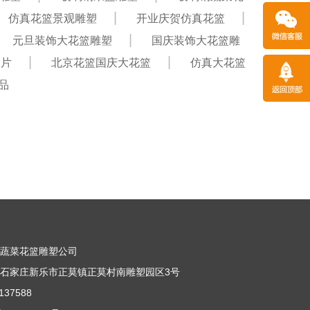
仿真花篮景观雕塑
开业庆贺仿真花篮
元旦装饰大花篮雕塑
国庆装饰大花篮雕
图片
北京花篮国庆大花篮
仿真大花篮
品
果蔬菜花篮雕塑公司
石家庄新乐市正莫镇正莫村南雕塑园区3号
37588