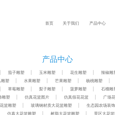
首页
关于我们
产品中心
产品中心
茄子雕塑
玉米雕塑
花生雕塑
辣椒雕
瓜雕塑
水果雕塑
芒果雕塑
杨桃雕塑
草莓雕塑
梨子雕塑
菠萝雕塑
石榴雕
柿雕塑
仿真花篮图片
仿真假花花篮
广场
花篮雕塑
玻璃钢材质大花篮雕塑
生态园农场装
仿真大花篮雕塑
树脂大花篮雕塑
景区大花篮