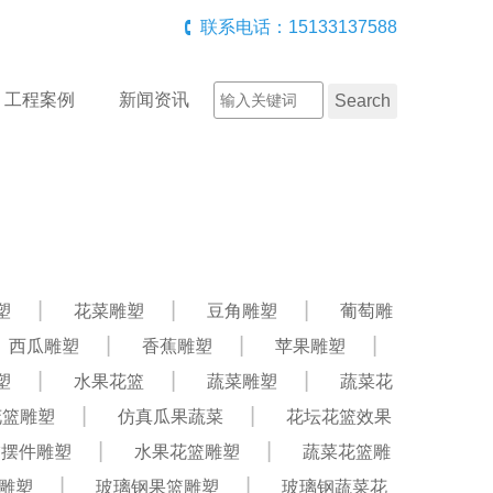
联系电话：15133137588
工程案例
新闻资讯
塑
花菜雕塑
豆角雕塑
葡萄雕
西瓜雕塑
香蕉雕塑
苹果雕塑
塑
水果花篮
蔬菜雕塑
蔬菜花
花篮雕塑
仿真瓜果蔬菜
花坛花篮效果
饰摆件雕塑
水果花篮雕塑
蔬菜花篮雕
雕塑
玻璃钢果篮雕塑
玻璃钢蔬菜花