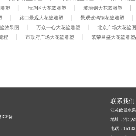
菜雕塑
旅游区大花篮雕塑
玻璃钢大花篮雕塑
塑
路口景观大花篮雕塑
景观玻璃钢花篮雕塑
篮效果图
万众一心大花篮雕塑
北京广场大花篮
流程
市政府广场大花篮雕塑
繁荣昌盛大花篮雕塑
联系我们
江苏欧景水
冀ICP备
地址：河北省
电话：151331